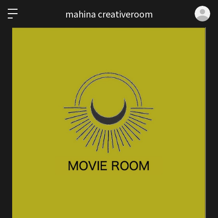
ロ
mahina creativeroom